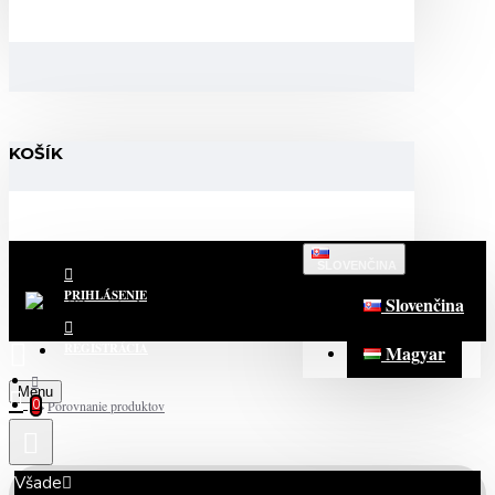
KOŠÍK
SLOVENČINA
PRIHLÁSENIE
Slovenčina
REGISTRÁCIA
Magyar
Menu
0
Porovnanie produktov
Všade