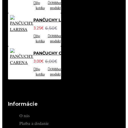
Do
Obľúbený
Porovnať
košíka
produkt
produkt
PANČUCHY LARISSA
6,50€
3,25€
Do
Obľúbený
Porovnať
košíka
produkt
produkt
PANČUCHY CARENA
6,00€
3,00€
Do
Obľúbený
Porovnať
košíka
produkt
produkt
Informácie
O nás
Platba a dodanie